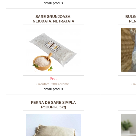
detalii produs
SARE GRUNJOASA,
BULG
NEIODATA, NETRATATA
PE
Pret:
Greutate: 2000 grame
Gr
detalii produs
PERNA DE SARE SIMPLA
Pt.COPII-0.5kg