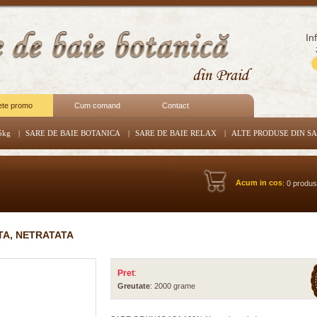
In
ete promo
Cum comand
Contact
5kg
|
SARE DE BAIE BOTANICA
|
SARE DE BAIE RELAX
|
ALTE PRODUSE DIN S
Acum in cos
: 0 produ
TA, NETRATATA
Pret
:
Greutate
: 2000 grame