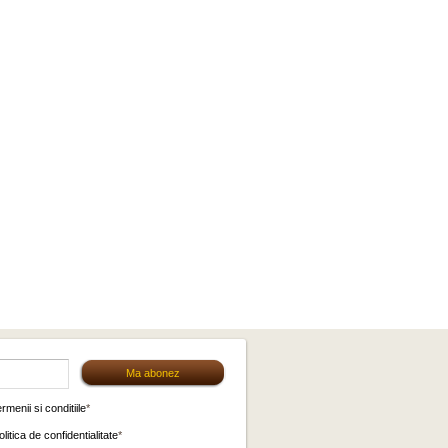
ermenii si conditiile
*
olitica de confidentialitate
*