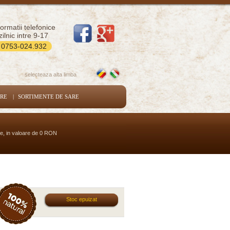
formatii telefonice
zilnic intre 9-17
0753-024.932
selecteaza alta limba
ARE
|
SORTIMENTE DE SARE
se, in valoare de 0 RON
Stoc epuizat