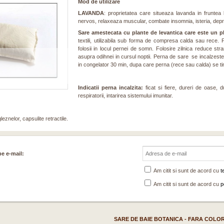
Mod de utilizare
LAVANDA
: proprietatea care situeaza lavanda in fruntea
nervos, relaxeaza muscular, combate insomnia, isteria, depre
Sare amestecata cu plante de levantica care este un p
textili, utilizabila sub forma de compresa calda sau rece.
folosii in locul pernei de somn. Folosire zilnica reduce str
asupra odihnei in cursul noptii. Perna de sare se incalzest
in congelator 30 min, dupa care perna (rece sau calda) se tine
Indicatii perna incalzita:
ficat si fiere, dureri de oase, du
respiratorii, intarirea sistemului imunitar.
gleznelor, capsulite retractile.
pe e-mail:
Am citit si sunt de acord cu
t
Am citit si sunt de acord cu
p
SARE DE BAIE BOTANICA - FARA COLORA