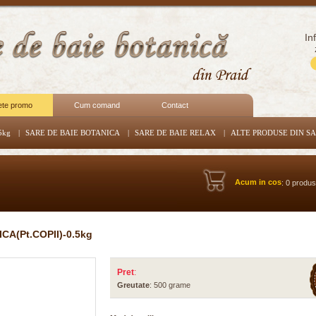
In
ete promo
Cum comand
Contact
5kg
|
SARE DE BAIE BOTANICA
|
SARE DE BAIE RELAX
|
ALTE PRODUSE DIN S
Acum in cos
: 0 produ
A(Pt.COPII)-0.5kg
Pret
:
Greutate
: 500 grame