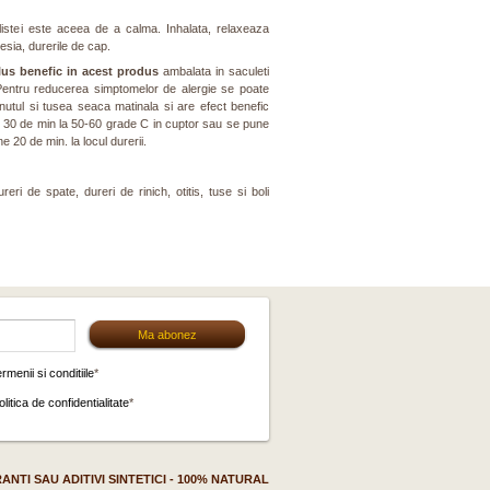
 listei este aceea de a calma. Inhalata, relaxeaza
sia, durerile de cap.
lus benefic in acest produs
ambalata in saculeti
 Pentru reducerea simptomelor de alergie se poate
anutul si tusea seaca matinala si are efect benefic
e 30 de min la 50-60 grade C in cuptor sau se pune
 20 de min. la locul durerii.
reri de spate, dureri de rinich, otitis, tuse si boli
ermenii si conditiile
*
olitica de confidentialitate
*
NTI SAU ADITIVI SINTETICI - 100% NATURAL