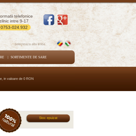
formatii telefonice
zilnic intre 9-17
0753-024.932
selecteaza alta limba
ARE
|
SORTIMENTE DE SARE
se, in valoare de 0 RON
Stoc epuizat