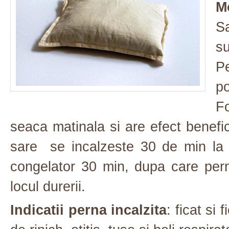
Mo
Sa
s
Pe
p
Fo
seaca matinala si are efect benefic
sare se incalzeste 30 de min la
congelator 30 min, dupa care pern
locul durerii.
Indicatii perna incalzita
: ficat si