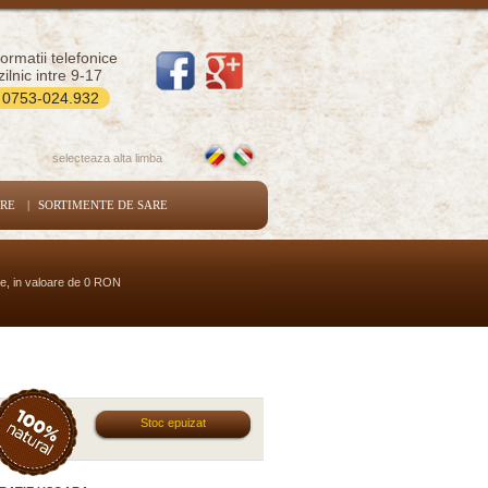
formatii telefonice
zilnic intre 9-17
0753-024.932
selecteaza alta limba
ARE
|
SORTIMENTE DE SARE
se, in valoare de 0 RON
Stoc epuizat