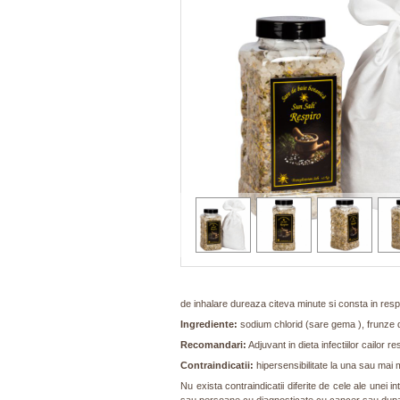
de inhalare dureaza citeva minute si consta in respir
Ingrediente:
sodium chlorid (sare gema ), frunze d
Recomandari:
Adjuvant in dieta infectiilor cailor res
Contraindicatii:
hipersensibilitate la una sau mai
Nu exista contraindicatii diferite de cele ale unei 