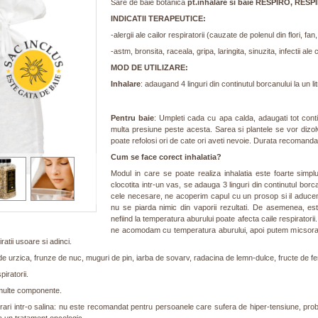
Sare de baie botanica
pt.inhalare si baie RESPIRO, RES
INDICATII TERAPEUTICE:
-alergii ale cailor respiratorii (cauzate de polenul din flori, fan,
-astm, bronsita, raceala, gripa, laringita, sinuzita, infectii ale c
MOD DE UTILIZARE:
Inhalare
: adaugand 4 linguri din continutul borcanului la un li
Pentru baie
: Umpleti cada cu apa calda, adaugati tot cont
multa presiune peste acesta. Sarea si plantele se vor dizol
poate refolosi ori de cate ori aveti nevoie. Durata recomanda
Cum se face corect inhalatia?
Modul in care se poate realiza inhalatia este foarte simpl
clocotita intr-un vas, se adauga 3 linguri din continutul bor
cele necesare, ne acoperim capul cu un prosop si il aducem
nu se piarda nimic din vaporii rezultati. De asemenea, e
nefiind la temperatura aburului poate afecta caile respiratorii
ne acomodam cu temperatura aburului, apoi putem micsora 
atii usoare si adinci.
e urzica, frunze de nuc, muguri de pin, iarba de sovarv, radacina de lemn-dulce, fructe de fen
piratorii.
 multe componente.
intrari intr-o salina: nu este recomandat pentru persoanele care sufera de hiper-tensiune, pro