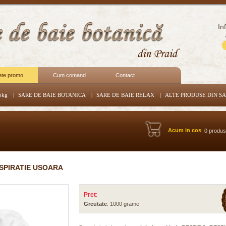
In
ete promo
Cum comand
Contact
5kg
|
SARE DE BAIE BOTANICA
|
SARE DE BAIE RELAX
|
ALTE PRODUSE DIN S
Acum in cos
: 0 produ
RESPIRATIE USOARA
Pret
:
Greutate
: 1000 grame