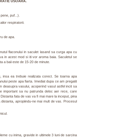
PIRATIE USOARA.
 pene, puf...).
ailor respiratorii.
tru de apa.
inutul flaconului in saculet lasand sa curga apa cu
va in acest mod si iti vor aroma baia. Saculetul se
ta a baii este de 15-20 de minute.
u, insa ea trebuie realizata corect. Se toarna apa
canului peste apa fiarta. Imediat dupa ce am pregatit
 deasupra vasului, acoperind vasul astfel incit sa
ste important sa nu patrunda deloc aer rece, care
. Distanta fata de vas va fi mai mare la inceput, pina
distanta, apropiindu-ne mai mult de vas. Procesul
icul.
bleme cu inima, gravide in ultimele 3 luni de sarcina