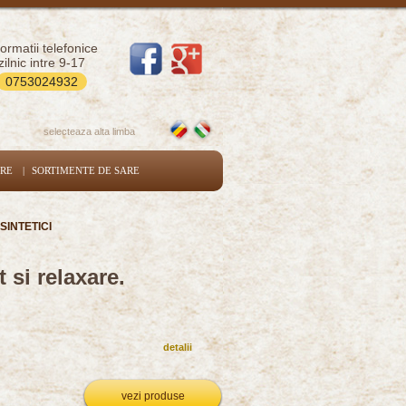
formatii telefonice
zilnic intre 9-17
0753024932
selecteaza alta limba
ARE
|
SORTIMENTE DE SARE
SINTETICI
 si relaxare.
detalii
vezi produse