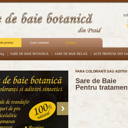
In
ete promo
Cum comand
Contact
5kg
|
SARE DE BAIE BOTANICA
|
SARE DE BAIE RELAX
|
ALTE PRODUSE DIN S
FARA COLORANTI SAU ADITIVI 
Sare de Baie
Pentru
tratament
Right