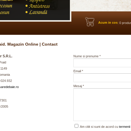
Acum in cos
: 0 produ
aid. Magazin Online | Contact
r S.R.L.
Nume si prenume *
raid
 1149
Email *
Romania
-024.932
Mesaj *
aredebaie.ro
7301
 /2005
Am citit si sunt de acord cu
termenii 