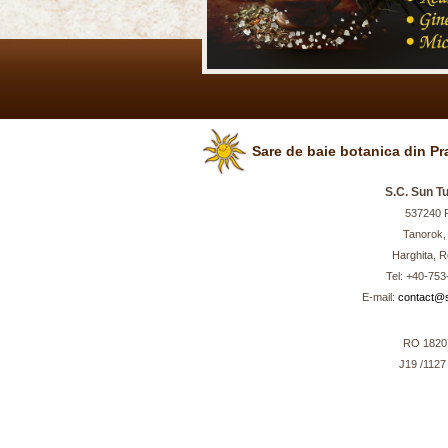
Sare de baie botanica din Pr
S.C. Sun Tu
537240 P
Tanorok,
Harghita, 
Tel: +40-753
E-mail:
contact@s
RO 1820
J19 /1127