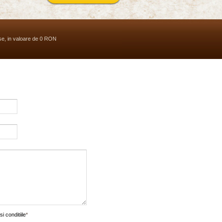
se, in valoare de 0 RON
si conditiile
*