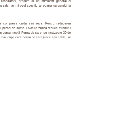
respiratorii, precum si un stimulent general al
oseala, iar mirosul specific te poarta cu gandul la
ma de compresa calda sau rece. Pentru reducerea
ul pernei de somn. Folosire zilnica reduce stranutul
in cursul noptii. Perna de sare se incalzeste 30 de
0 min, dupa care perna de sare (rece sau calda) se