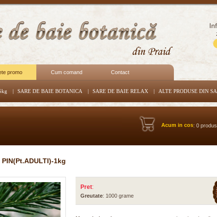
In
ete promo
Cum comand
Contact
5kg
|
SARE DE BAIE BOTANICA
|
SARE DE BAIE RELAX
|
ALTE PRODUSE DIN S
Acum in cos
: 0 produ
PIN(Pt.ADULTI)-1kg
Pret
:
Greutate
: 1000 grame