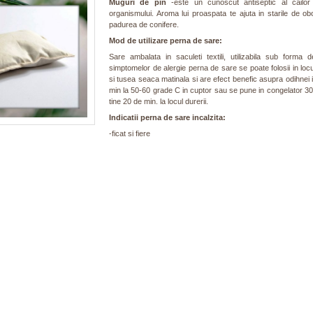
Muguri de pin
-este un cunoscut antiseptic al cailor 
organismului. Aroma lui proaspata te ajuta in starile de ob
padurea de conifere.
Mod de utilizare perna de sare:
Sare ambalata in saculeti textili, utilizabila sub for
simptomelor de alergie perna de sare se poate folosii in loc
si tusea seaca matinala si are efect benefic asupra odihnei 
min la 50-60 grade C in cuptor sau se pune in congelator 3
tine 20 de min. la locul durerii.
Indicatii perna de sare incalzita:
-ficat si fiere