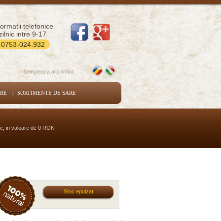
formatii telefonice
zilnic intre 9-17
0753-024.932
selecteaza alta limba
ARE
|
SORTIMENTE DE SARE
se, in valoare de 0 RON
Stoc epuizat