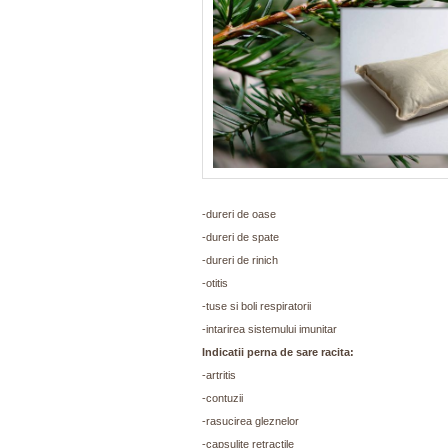
-dureri de oase
-dureri de spate
-dureri de rinich
-otitis
-tuse si boli respiratorii
-intarirea sistemului imunitar
Indicatii perna de sare racita:
-artritis
-contuzii
-rasucirea gleznelor
-capsulite retractile