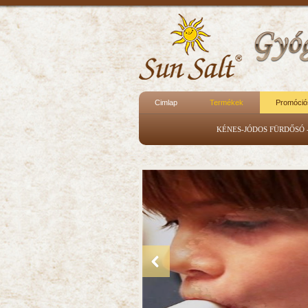
Cimlap
Termékek
Promóció
KÉNES-JÓDOS FÜRDŐSÓ -