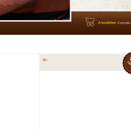
A kosárban
: 0 termék
Ar
: