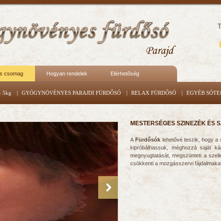
T
s csomag
Hogyan rendelek
Elérhetőség
 5kg
|
GYÓGYNÖVÉNYES PARAJDI FÜRDŐSÓ
|
RELAX FÜRDŐSÓ
|
EGYÉB SÓT
MESTERSÉGES SZINEZÉK ÉS 
A
Fürdősók
lehetővé teszik, hogy 
kipróbálhassuk, méghozzá saját kád
megnyugtatását, megszünteti a szellemi
csökkenti a mozgásszervi fájdalmaka
Right