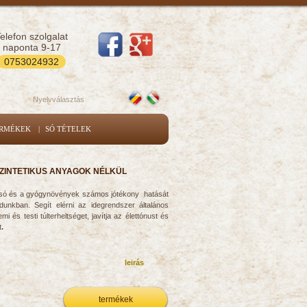
elefon szolgalat
naponta 9-17
0753024932
Nyelvválasztás
ERMÉKEK
|
SÓ TÉTELEK
SZINTETIKUS ANYAGOK NÉLKÜL
a só és a gyógynövények számos jótékony hatását
unkban. Segít elérni az idegrendszer általános
 és testi túlterheltséget, javítja az élettónust és
t
.
leirás
termékek