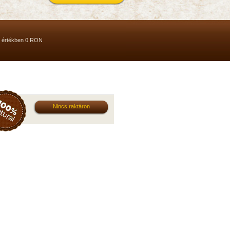
, értékben 0 RON
Nincs raktáron