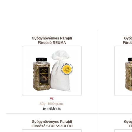
Gyógynövényes Parajdi
Gyóg
Fürdősó-REUMA
Fürd
Ar:
Súly: 1000 gram
termékleírás
Gyógynövényes Parajdi
Gyóg
Fürdősó STRESSZOLDÓ
F