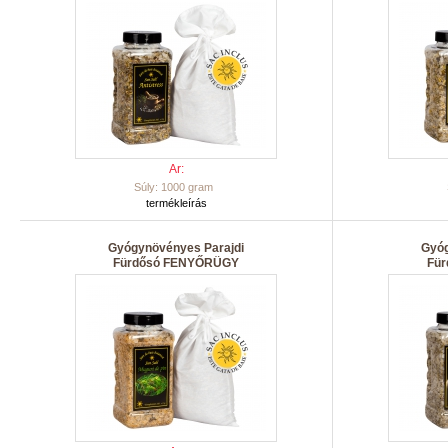
Ar:
Súly: 1000 gram
termékleírás
Gyógynövényes Parajdi
Gyóg
Fürdősó FENYŐRÜGY
Fü