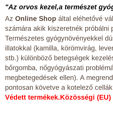
"Az orvos kezel,a természet gyó
Az
Online Shop
által eléhetővé v
számára akik kiszeretnék próbálni p
Természetes gyógynövényekkel dúsi
illatokkal (kamilla, körömvirág, le
stb.) különböző betegségek kezelés
bőrgomba, nőgyógyászati problémák
megbetegedések ellen). A megrendel
pontosan követve a kotelező cellák 
Védett termékek.Közösségi (EU)