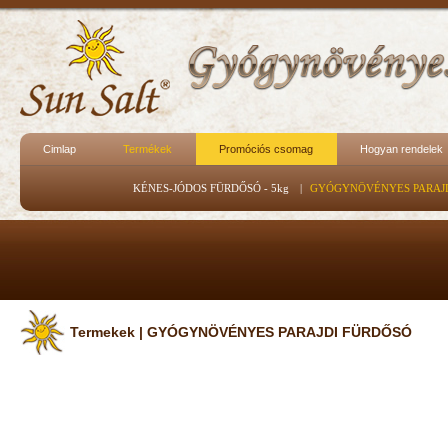
Cimlap
Termékek
Promóciós csomag
Hogyan rendelek
KÉNES-JÓDOS FÜRDŐSÓ - 5kg
|
GYÓGYNÖVÉNYES PARAJ
Termekek | GYÓGYNÖVÉNYES PARAJDI FÜRDŐSÓ