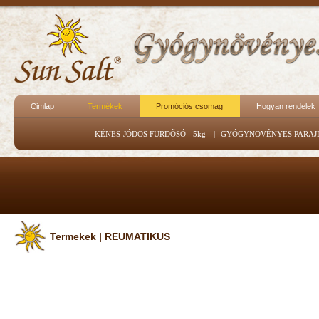
Cimlap
Termékek
Promóciós csomag
Hogyan rendelek
KÉNES-JÓDOS FÜRDŐSÓ - 5kg
|
GYÓGYNÖVÉNYES PARAJ
Termekek | REUMATIKUS