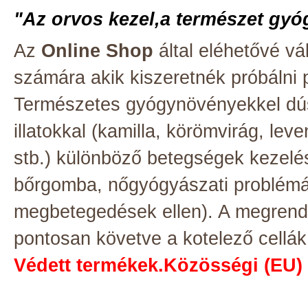
"Az orvos kezel,a természet gyó
Az
Online Shop
által eléhetővé v
számára akik kiszeretnék próbálni p
Természetes gyógynövényekkel dúsi
illatokkal (kamilla, körömvirág, le
stb.) különböző betegségek kezelés
bőrgomba, nőgyógyászati problémák
megbetegedések ellen). A megrendel
pontosan követve a kotelező cellák 
Védett termékek.Közösségi (EU)