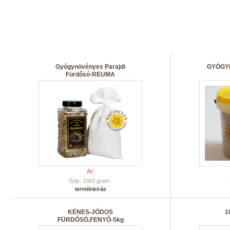
Gyógynövényes Parajdi
GYÓGY
Fürdősó-REUMA
Ar:
Súly: 1000 gram
termékleírás
KÉNES-JÓDOS
1
FÜRDŐSÓ,FENYŐ-5kg