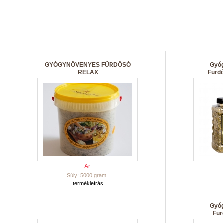
GYÓGYNÖVENYES FÜRDŐSÓ
Gyóg
RELAX
Fürd
Ar:
Súly: 5000 gram
termékleírás
Gyóg
Fü