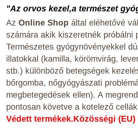
"Az orvos kezel,a természet gyó
Az
Online Shop
által eléhetővé v
számára akik kiszeretnék próbálni p
Természetes gyógynövényekkel dúsi
illatokkal (kamilla, körömvirág, le
stb.) különböző betegségek kezelés
bőrgomba, nőgyógyászati problémák
megbetegedések ellen). A megrendel
pontosan követve a kotelező cellák 
Védett termékek.Közösségi (EU)