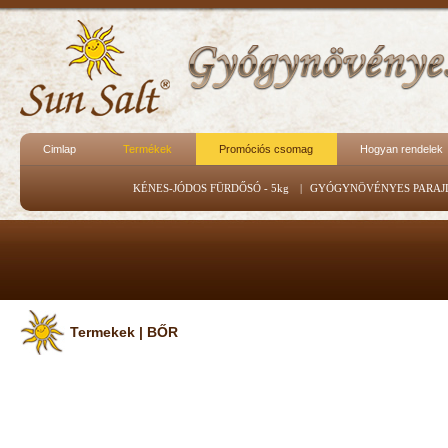
Cimlap
Termékek
Promóciós csomag
Hogyan rendelek
KÉNES-JÓDOS FÜRDŐSÓ - 5kg
|
GYÓGYNÖVÉNYES PARAJ
Termekek | BŐR