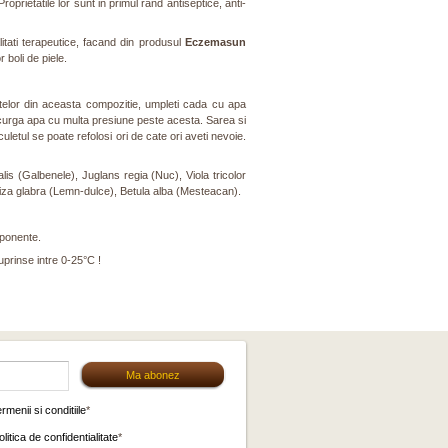
oprietatile lor sunt in primul rand antiseptice, anti-
litati terapeutice, facand din produsul
Eczemasun
 boli de piele.
antelor din aceasta compozitie, umpleti cada cu apa
a curga apa cu multa presiune peste acesta. Sarea si
uletul se poate refolosi ori de cate ori aveti nevoie.
is (Galbenele), Juglans regia (Nuc), Viola tricolor
rhiza glabra (Lemn-dulce), Betula alba (Mesteacan).
mponente.
uprinse intre 0-25°C !
ermenii si conditiile
*
olitica de confidentialitate
*