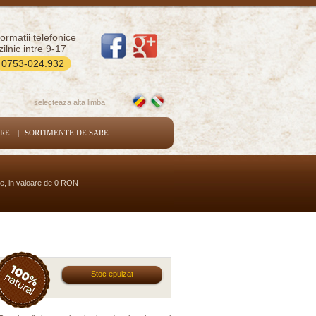
formatii telefonice
zilnic intre 9-17
0753-024.932
selecteaza alta limba
ARE
|
SORTIMENTE DE SARE
se, in valoare de 0 RON
Stoc epuizat