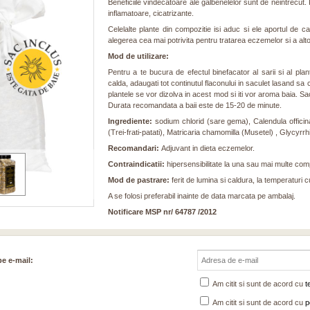
Beneficiile vindecatoare ale galbenelelor sunt de neintrecut. Pr
inflamatoare, cicatrizante.
Celelalte plante din compozitie isi aduc si ele aportul de ca
alegerea cea mai potrivita pentru tratarea eczemelor si a altor
Mod de utilizare:
Pentru a te bucura de efectul binefacator al sarii si al pl
calda, adaugati tot continutul flaconului in saculet lasand s
plantele se vor dizolva in acest mod si iti vor aroma baia. Sac
Durata recomandata a baii este de 15-20 de minute.
Ingrediente:
sodium chlorid (sare gema), Calendula officinal
(Trei-frati-patati), Matricaria chamomilla (Musetel) , Glycyr
Recomandari:
Adjuvant in dieta eczemelor.
Contraindicatii:
hipersensibilitate la una sau mai multe co
Mod de pastrare:
ferit de lumina si caldura, la temperaturi c
A se folosi preferabil inainte de data marcata pe ambalaj.
Notificare MSP nr/ 64787 /2012
pe e-mail:
Am citit si sunt de acord cu
t
Am citit si sunt de acord cu
p