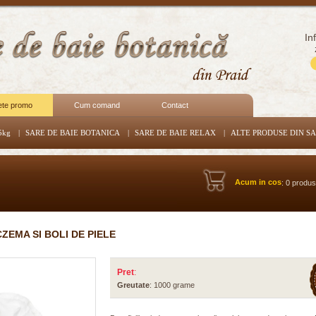
In
ete promo
Cum comand
Contact
5kg
|
SARE DE BAIE BOTANICA
|
SARE DE BAIE RELAX
|
ALTE PRODUSE DIN S
Acum in cos
: 0 produ
ZEMA SI BOLI DE PIELE
Pret
:
Greutate
: 1000 grame