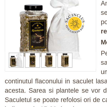
Am
se
p
re
Mo
Pe
sa
u
continutul flaconului in saculet l
acesta. Sarea si plantele se vor d
Saculetul se poate refolosi ori de 